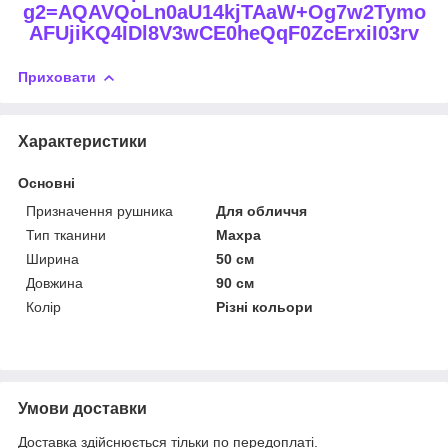
g2=AQAVQoLn0aU14kjTAaW+Og7w2Tymo
AFUjiKQ4IDl8V3wCE0heQqF0ZcErxiI03rv
Приховати
Характеристики
Основні
Призначення рушника
Для обличчя
Тип тканини
Махра
Ширина
50 см
Довжина
90 см
Колір
Різні кольори
Умови доставки
Доставка здійснюється тільки по передоплаті.