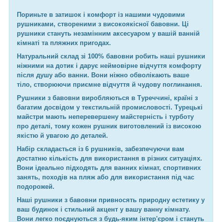
Пориньте в затишок і комфорт із нашими чудовими
рушниками, створеними з високоякісної бавовни. Ці
рушники стануть незамінним аксесуаром у вашій ванній
кімнаті та пляжних пригодах.
Натуральний склад зі 100% бавовни робить наші рушники
ніжними на дотик і дарує неймовірне відчуття комфорту
після душу або ванни. Вони ніжно обволікають ваше
тіло, створюючи приємне відчуття й чудову поглинання.
Рушники з бавовни виробляються в Туреччині, країні з
багатим досвідом у текстильній промисловості. Турецькі
майстри мають неперевершену майстерність і турботу
про деталі, тому кожен рушник виготовлений із високою
якістю й увагою до деталей.
Набір складається із 6 рушників, забезпечуючи вам
достатню кількість для використання в різних ситуаціях.
Вони ідеально підходять для ванних кімнат, спортивних
занять, походів на пляж або для використання під час
подорожей.
Наші рушники з бавовни привносять природну естетику у
ваш будинок і стильний акцент у вашу ванну кімнату.
Вони легко поєднуються з будь-яким інтер'єром і стануть