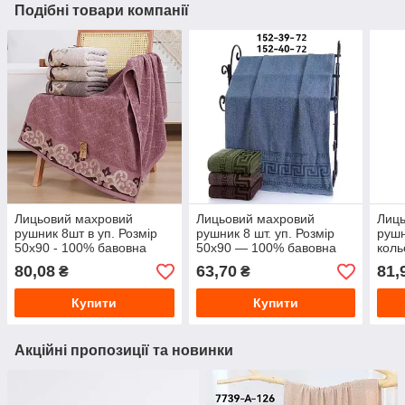
Подібні товари компанії
Лицьовий махровий
Лицьовий махровий
Лиц
рушник 8шт в уп. Розмір
рушник 8 шт. уп. Розмір
рушн
50х90 - 100% бавовна
50х90 — 100% бавовна
коль
80,08
63,70
81,
₴
₴
Купити
Купити
Акційні пропозиції та новинки