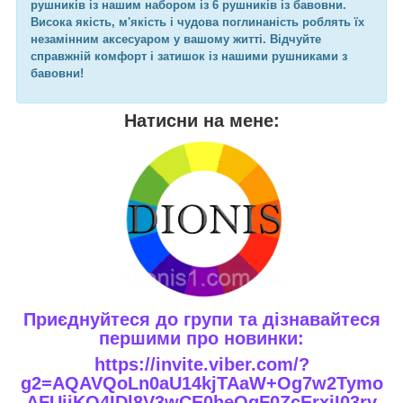
рушників із нашим набором із 6 рушників із бавовни.
Висока якість, м'якість і чудова поглинаність роблять їх
незамінним аксесуаром у вашому житті. Відчуйте
справжній комфорт і затишок із нашими рушниками з
бавовни!
Натисни на мене:
Приєднуйтеся до групи та дізнавайтеся
першими про новинки:
https://invite.viber.com/?
g2=AQAVQoLn0aU14kjTAaW+Og7w2Tymo
AFUjiKQ4IDl8V3wCE0heQqF0ZcErxiI03rv