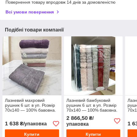
Повернення товару впродовж 14 днів за домовленістю
Всі умови повернення
Подібні товари компанії
Лазневий махровий
Лазневий бамбуковий
Лазн
рушник 6 шт. в уп. Розмір
рушник 6 шт. в уп. Розмір
рушн
70х140 — 100% бавовна.
70х140 — 100% бавовна.
70х1
Туреччина
Туреччина
Туре
2 866,50
₴/
1 638
1 6
₴/упаковка
упаковка
Купити
Купити