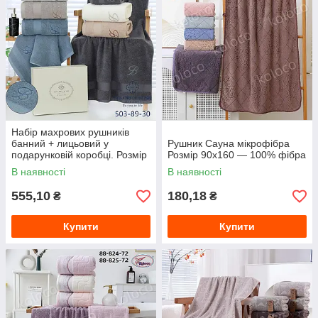
Набір махрових рушників
банний + лицьовий у
Рушник Сауна мікрофібра
подарунковій коробці. Розмір
Розмір 90х160 — 100% фібра
70*140 і 50*90
В наявності
В наявності
555,10
180,18
₴
₴
Купити
Купити