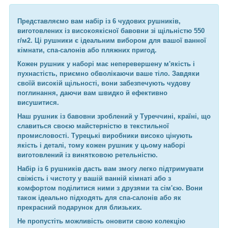
Представляємо вам набір із 6 чудових рушників,
виготовлених із високоякісної бавовни зі щільністю 550
г/м2. Ці рушники є ідеальним вибором для вашої ванної
кімнати, спа-салонів або пляжних пригод.
Кожен рушник у наборі має неперевершену м'якість і
пухнастість, приємно обволікаючи ваше тіло. Завдяки
своїй високій щільності, вони забезпечують чудову
поглинання, даючи вам швидко й ефективно
висушитися.
Наш рушник із бавовни зроблений у Туреччині, країні, що
славиться своєю майстерністю в текстильної
промисловості. Турецькі виробники високо цінують
якість і деталі, тому кожен рушник у цьому наборі
виготовлений із винятковою ретельністю.
Набір із 6 рушників дасть вам змогу легко підтримувати
свіжість і чистоту у вашій ванній кімнаті або з
комфортом поділитися ними з друзями та сім'єю. Вони
також ідеально підходять для спа-салонів або як
прекрасний подарунок для близьких.
Не пропустіть можливість оновити свою колекцію