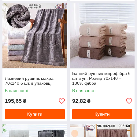
Банний рушник мікрофібра 6
Лазневий рушник махра
шт в уп. Розмір 70х140 –
70х140 6 шт. в упаковці
100% фібра
В наявності
В наявності
195,65
92,82
₴
₴
Купити
Купити