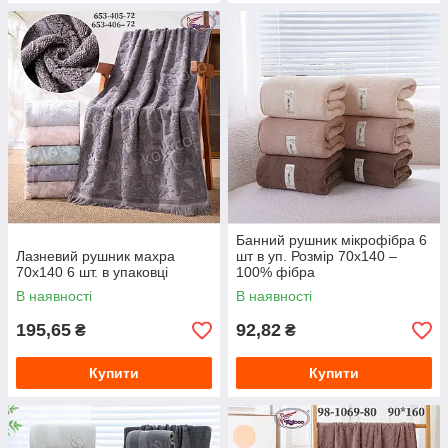
Банний рушник мікрофібра 6
Лазневий рушник махра
шт в уп. Розмір 70х140 –
70х140 6 шт. в упаковці
100% фібра
В наявності
В наявності
195,65
92,82
₴
₴
Купити
Купити