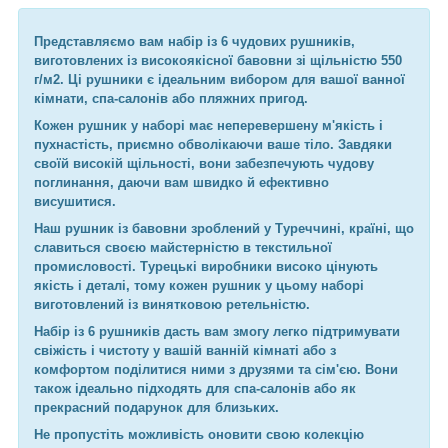
Представляємо вам набір із 6 чудових рушників,
виготовлених із високоякісної бавовни зі щільністю 550
г/м2. Ці рушники є ідеальним вибором для вашої ванної
кімнати, спа-салонів або пляжних пригод.
Кожен рушник у наборі має неперевершену м'якість і
пухнастість, приємно обволікаючи ваше тіло. Завдяки
своїй високій щільності, вони забезпечують чудову
поглинання, даючи вам швидко й ефективно
висушитися.
Наш рушник із бавовни зроблений у Туреччині, країні, що
славиться своєю майстерністю в текстильної
промисловості. Турецькі виробники високо цінують
якість і деталі, тому кожен рушник у цьому наборі
виготовлений із винятковою ретельністю.
Набір із 6 рушників дасть вам змогу легко підтримувати
свіжість і чистоту у вашій ванній кімнаті або з
комфортом поділитися ними з друзями та сім'єю. Вони
також ідеально підходять для спа-салонів або як
прекрасний подарунок для близьких.
Не пропустіть можливість оновити свою колекцію