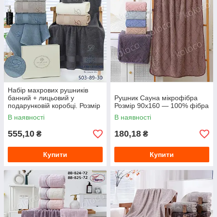
Набір махрових рушників
банний + лицьовий у
Рушник Сауна мікрофібра
подарунковій коробці. Розмір
Розмір 90х160 — 100% фібра
70*140 і 50*90
В наявності
В наявності
555,10
180,18
₴
₴
Купити
Купити