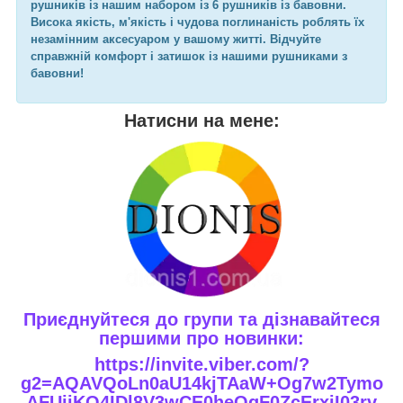
рушників із нашим набором із 6 рушників із бавовни.
Висока якість, м'якість і чудова поглинаність роблять їх
незамінним аксесуаром у вашому житті. Відчуйте
справжній комфорт і затишок із нашими рушниками з
бавовни!
Натисни на мене:
Приєднуйтеся до групи та дізнавайтеся
першими про новинки:
https://invite.viber.com/?
g2=AQAVQoLn0aU14kjTAaW+Og7w2Tymo
AFUjiKQ4IDl8V3wCE0heQqF0ZcErxiI03rv