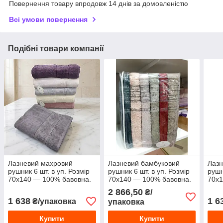
Повернення товару впродовж 14 днів за домовленістю
Всі умови повернення
Подібні товари компанії
Лазневий махровий
Лазневий бамбуковий
Лазн
рушник 6 шт. в уп. Розмір
рушник 6 шт. в уп. Розмір
рушн
70х140 — 100% бавовна.
70х140 — 100% бавовна.
70х1
Туреччина
Туреччина
Туре
2 866,50
₴/
1 638
1 6
₴/упаковка
упаковка
Купити
Купити