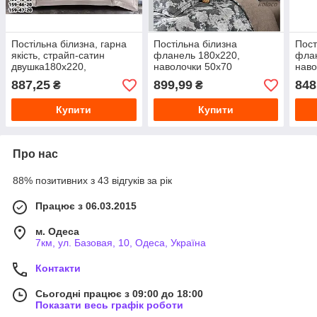
Постільна білизна, гарна
Постільна білизна
Пост
якість, страйп-сатин
фланель 180х220,
флан
двушка180х220,
наволочки 50х70
наво
простирадло на резинці
887,25
899,99
848
₴
₴
Купити
Купити
Про нас
88% позитивних з 43 відгуків за рік
Працює з 06.03.2015
м. Одеса
7км, ул. Базовая, 10, Одеса, Україна
Контакти
Сьогодні працює з 09:00 до 18:00
Показати весь графік роботи