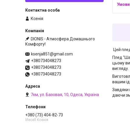
Ксенія
DIONIS - Атмосфера Домашнього
Комфорту!
Цей плед
ksenja851@gmail.com
Плед "Ша
+380734048273
цьому ви
+380734048273
вигляду.
+380734048273
Виготовл
вашим ід
Завдяки 
7км, ул. Базовая, 10, Одеса, Україна
даючи зм
+380 (73) 404-82-73
lifecell Ксенія