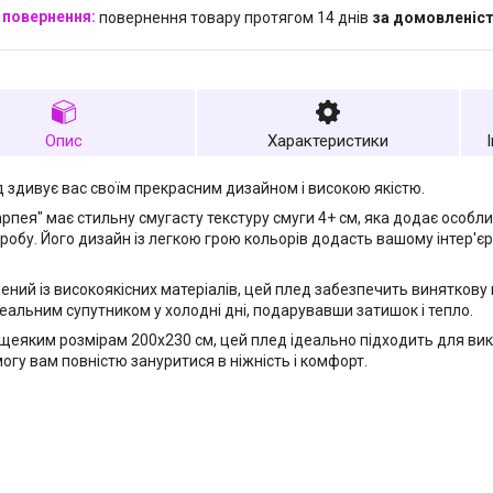
повернення товару протягом 14 днів
за домовленіс
Опис
Характеристики
 здивує вас своїм прекрасним дизайном і високою якістю.
рпея" має стильну смугасту текстуру смуги 4+ см, яка додає особл
робу. Його дизайн із легкою грою кольорів додасть вашому інтер'є
ений із високоякісних матеріалів, цей плед забезпечить виняткову м
еальним супутником у холодні дні, подарувавши затишок і тепло.
щеяким розмірам 200х230 см, цей плед ідеально підходить для вико
огу вам повністю зануритися в ніжність і комфорт.