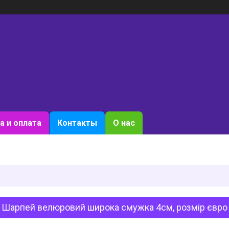
а и оплата
Контакты
О нас
 Шарпей велюровий широка смужка 4см, розмір євро