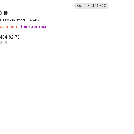
Код:
18-9166-40С
0 ₴
е замовлення — 2 шт.
наявності
Тільки оптом
 404-82-73
енія