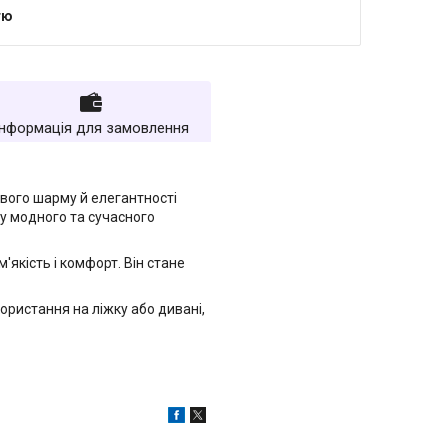
тю
Інформація для замовлення
ивого шарму й елегантності
ру модного та сучасного
'якість і комфорт. Він стане
ристання на ліжку або дивані,