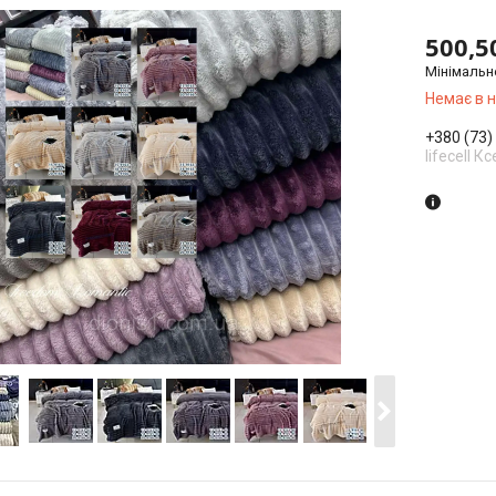
500,5
Мінімальн
Немає в 
+380 (73)
lifecell Кс