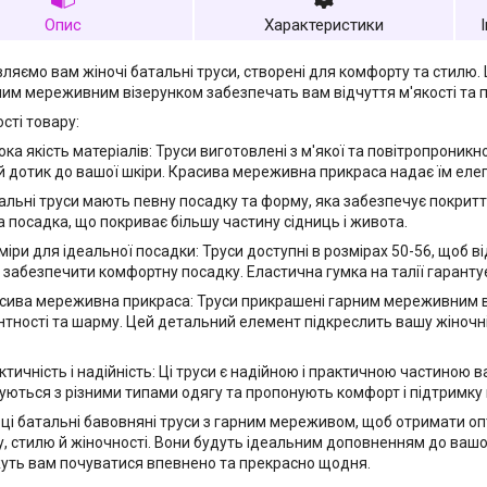
Опис
Характеристики
ляємо вам жіночі батальні труси, створені для комфорту та стилю. Ц
им мереживним візерунком забезпечать вам відчуття м'якості та 
сті товару:
ока якість матеріалів: Труси виготовлені з м'якої та повітропроникн
й дотик до вашої шкіри. Красива мереживна прикраса надає їм елега
альні труси мають певну посадку та форму, яка забезпечує покритт
а посадка, що покриває більшу частину сідниць і живота.
міри для ідеальної посадки: Труси доступні в розмірах 50-56, щоб в
 і забезпечити комфортну посадку. Еластична гумка на талії гаранту
сива мереживна прикраса: Труси прикрашені гарним мереживним в
нтності та шарму. Цей детальний елемент підкреслить вашу жіночні
ктичність і надійність: Ці труси є надійною і практичною частиною 
уються з різними типами одягу та пропонують комфорт і підтримку
 ці батальні бавовняні труси з гарним мереживом, щоб отримати о
, стилю й жіночності. Вони будуть ідеальним доповненням до вашої
ть вам почуватися впевнено та прекрасно щодня.