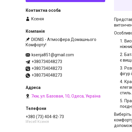
Ксенія
Представ
витончен
Особливо
DIONIS - Атмосфера Домашнього
Вис
Комфорту!
ніжни
Бат
ksenja851@gmail.com
є вищ
+380734048273
Роз
+380734048273
фігур
+380734048273
Кра
елега
стиль.
7км, ул. Базовая, 10, Одеса, Україна
Пра
поєдн
Виберіть
+380 (73) 404-82-73
комфорту
lifecell Ксенія
допоможу