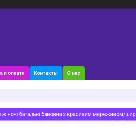
а и оплата
Контакты
О нас
 жіночі батальні бавовна з красивим мереживом/шири: