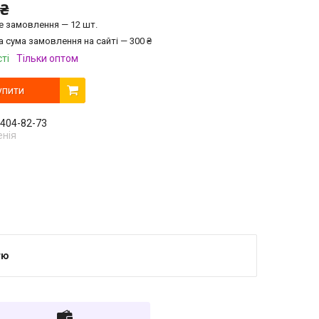
 ₴
е замовлення — 12 шт.
а сума замовлення на сайті — 300 ₴
ті
Тільки оптом
упити
 404-82-73
енія
тю