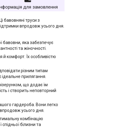
Інформація для замовлення
і бавовняні труси з
підтримки впродовж усього дня.
ої бавовни, яка забезпечує
нтності та жіночності.
я й комфорт. Їх особливістю
ідповідати різним типам
є ідеальне прилягання.
ізерунком, що додає їм
сть і створить неповторний
вашого гардероба. Вони легко
 впродовж усього дня.
птимальну комбінацію
 спідньої білизни та