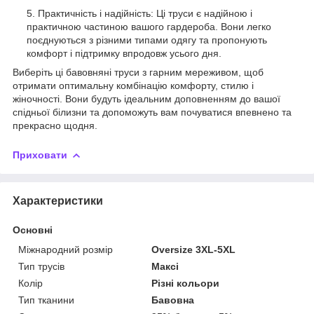
Практичність і надійність: Ці труси є надійною і
практичною частиною вашого гардероба. Вони легко
поєднуються з різними типами одягу та пропонують
комфорт і підтримку впродовж усього дня.
Виберіть ці бавовняні труси з гарним мереживом, щоб
отримати оптимальну комбінацію комфорту, стилю і
жіночності. Вони будуть ідеальним доповненням до вашої
спідньої білизни та допоможуть вам почуватися впевнено та
прекрасно щодня.
Приховати
Характеристики
Основні
Міжнародний розмір
Oversize 3XL-5XL
Тип трусів
Максі
Колір
Різні кольори
Тип тканини
Бавовна