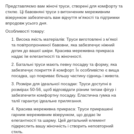
Представляємо вам жіночі труси, створені для комфорту та
стилю. Ці бавовняні труси з витонченим мереживним
візерунком забезпечать вам відчуття м'якості та підтримки
впродовж усього дня.
Особливості товару:
Висока якість матеріалів: Труси виготовлені з м'якої
та повітропроникної бавовни, яка забезпечує ніжний
дотик до вашої шкіри. Красива мереживна прикраса
надає їм елегантності та жіночності.
Батальні труси мають певну посадку та форму, яка
забезпечує покриття й комфорт. Їх особливістю є вища
посадка, що покриває більшу частину сідниць і живота.
Розміри для ідеальної посадки: Труси доступні в
розмірах 50-56, щоб відповідати різним типам фігур і
забезпечити комфортну посадку. Еластична гумка на
талії гарантує ідеальне прилягання.
Красива мереживна прикраса: Труси прикрашені
гарним мереживним візерунком, що додає їм
елегантності та шарму. Цей детальний елемент
підкреслить вашу жіночність і створить неповторний
стиль.