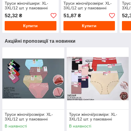
Труси жіночі/шири: XL-
Труси жіночі/розміри: XL-
Трус
3XL/12 шт. у пакованні
3XL/12 шт. у пакованні
3XL/
52,32
51,87
52,
₴
₴
Купити
Купити
Акційні пропозиції та новинки
Труси жіночі/розміри: XL-
Труси жіночі/розміри: XL-
3XL/12 шт. у пакованні
3XL/12 шт. у пакованні
В наявності
В наявності