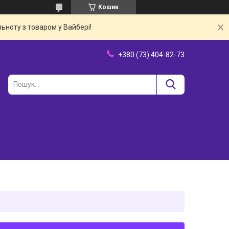
Кошик
ьноту з товаром у Вайбері!
+380 (73) 404-82-73