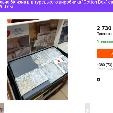
льна білизна від турецького виробника "Cotton Box" 
260 см
2 730
Показати 
В наявнос
К
+380 (73)
lifecell Кс