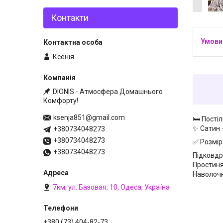
Контакти
Ксенія
DIONIS - Атмосфера Домашнього
Комфорту!
ksenja851@gmail.com
🛏 Пості
✨ Сатин 
+380734048273
+380734048273
✅ Розмір
+380734048273
Підковдр
Простиня
Наволочк
7км, ул. Базовая, 10, Одеса, Україна
+380 (73) 404-82-73