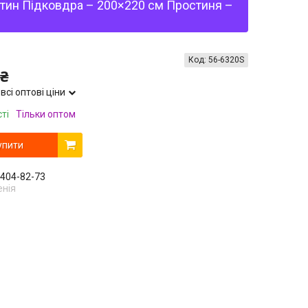
сатин Підковдра – 200×220 см Простиня –
Код:
56-6320S
 ₴
всі оптові ціни
ті
Тільки оптом
упити
 404-82-73
енія