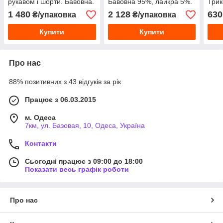
рукавом і шорти. Бавовна.
Бавовна 95%, лайкра 5%.
Трик
Розміри: M,L,XL,2XL
Туреччина. Розміри: M, L,
50
1 480
2 128
630
₴/упаковка
₴/упаковка
XL, 2XL
Купити
Купити
Про нас
88% позитивних з 43 відгуків за рік
Працює з 06.03.2015
м. Одеса
7км, ул. Базовая, 10, Одеса, Україна
Контакти
Сьогодні працює з 09:00 до 18:00
Показати весь графік роботи
Про нас