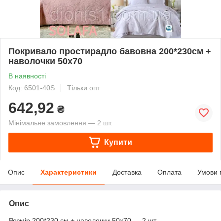
Покривало простирадло бавовна 200*230см +
наволочки 50х70
В наявності
Код: 6501-40S
Тільки опт
642,92
₴
Мінімальне замовлення — 2 шт.
Купити
Опис
Характеристики
Доставка
Оплата
Умови 
Опис
Розмір 200*230 см + наволочки 50х70 — 2 шт.