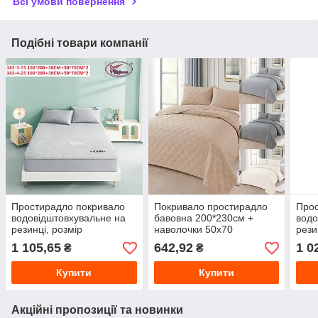
Всі умови повернення
Подібні товари компанії
Простирадло покривало
Покривало простирадло
Прос
водовідштовхувальне на
бавовна 200*230см +
водо
резинці, розмір
наволочки 50х70
рези
180х200+30 см з
160х
1 105,65
642,92
1 0
₴
₴
наволочками 50х70
наво
Купити
Купити
Акційні пропозиції та новинки