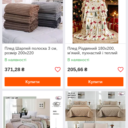
Плед Шарпей полоска 3 см,
Плед Різдвяний 180х200,
розмір 200х220
м'який, пухнастий і теплий
В наявності
В наявності
371,28
205,66
₴
₴
Купити
Купити