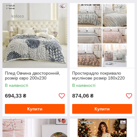
Плед Овчина двосторонній,
Простирадло покривало
розмір євро 200х230
муслінове розмір 180х220
В наявності
В наявності
694,33
874,06
₴
₴
Купити
Купити