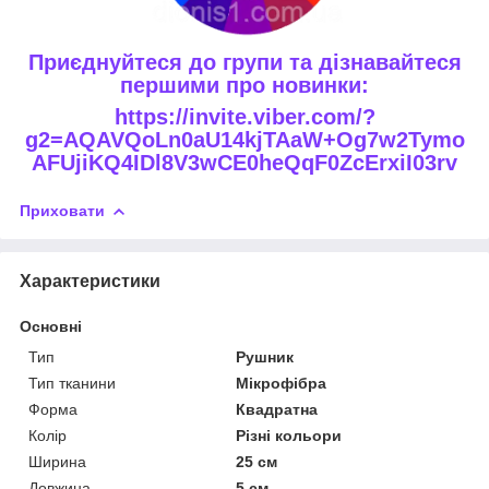
Приєднуйтеся до групи та дізнавайтеся
першими про новинки:
https://invite.viber.com/?
g2=AQAVQoLn0aU14kjTAaW+Og7w2Tymo
AFUjiKQ4IDl8V3wCE0heQqF0ZcErxiI03rv
Приховати
Характеристики
Основні
Тип
Рушник
Тип тканини
Мікрофібра
Форма
Квадратна
Колір
Різні кольори
Ширина
25 см
Довжина
5 см