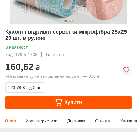
Кухонні відривні серветки мікрофібра 25х25
20 шт. в рулоні
В наявності
Код: 176-5-120К
Тільки опт
160,62
₴
Мінімальна сума замовлення на сайті — 300 ₴
123,76 ₴
від 3 шт.
Купити
Опис
Характеристики
Доставка
Оплата
Умови п