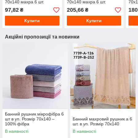
70х140 махра 6 шт.
70х140 махра 6 шт.
70х1
97,82
205,66
180
₴
₴
Купити
Купити
Акційні пропозиції та новинки
Банний рушник мікрофібра 6
шт в уп. Розмір 70х140 –
Банний махровий рушник а 6
100% фібра
шт. в уп. Розмір 70х140
В наявності
В наявності