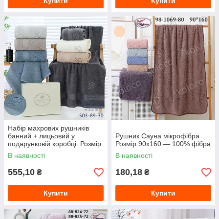
Купити
Купити
Набір махрових рушників
банний + лицьовий у
Рушник Сауна мікрофібра
подарунковій коробці. Розмір
Розмір 90х160 — 100% фібра
70*140 і 50*90
В наявності
В наявності
555,10
180,18
₴
₴
Купити
Купити