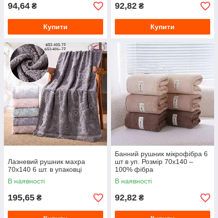
94,64
92,82
₴
₴
Купити
Купити
Банний рушник мікрофібра 6
Лазневий рушник махра
шт в уп. Розмір 70х140 –
70х140 6 шт. в упаковці
100% фібра
В наявності
В наявності
195,65
92,82
₴
₴