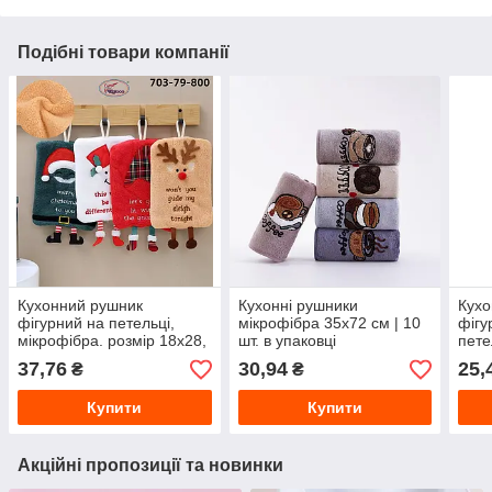
Подібні товари компанії
Кухонний рушник
Кухонні рушники
Кухо
фігурний на петельці,
мікрофібра 35х72 см | 10
фігу
мікрофібра. розмір 18х28,
шт. в упаковці
пете
10 шт. в пакованні
розм
37,76
30,94
25,
₴
₴
упак
Купити
Купити
Акційні пропозиції та новинки