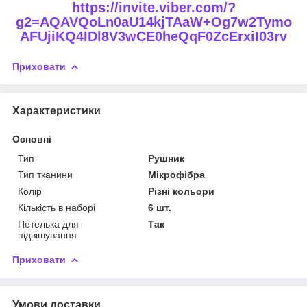
https://invite.viber.com/?
g2=AQAVQoLn0aU14kjTAaW+Og7w2Tymo
AFUjiKQ4IDl8V3wCE0heQqF0ZcErxiI03rv
Приховати
Характеристики
Основні
Тип
Рушник
Тип тканини
Мікрофібра
Колір
Різні кольори
Кількість в наборі
6 шт.
Петелька для
Так
підвішування
Приховати
Умови доставки