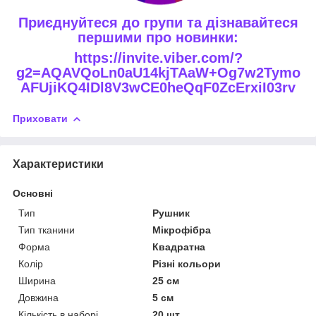
Приєднуйтеся до групи та дізнавайтеся
першими про новинки:
https://invite.viber.com/?
g2=AQAVQoLn0aU14kjTAaW+Og7w2Tymo
AFUjiKQ4IDl8V3wCE0heQqF0ZcErxiI03rv
Приховати
Характеристики
Основні
Тип
Рушник
Тип тканини
Мікрофібра
Форма
Квадратна
Колір
Різні кольори
Ширина
25 см
Довжина
5 см
Кількість в наборі
20 шт.