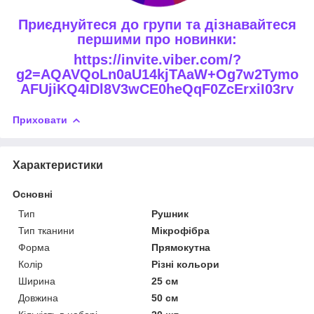
Приєднуйтеся до групи та дізнавайтеся
першими про новинки:
https://invite.viber.com/?
g2=AQAVQoLn0aU14kjTAaW+Og7w2Tymo
AFUjiKQ4IDl8V3wCE0heQqF0ZcErxiI03rv
Приховати
Характеристики
Основні
Тип
Рушник
Тип тканини
Мікрофібра
Форма
Прямокутна
Колір
Різні кольори
Ширина
25 см
Довжина
50 см