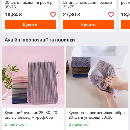
20 шт. в пакованні розмір
12 шт. в пакованні, розмір
розм
35х75
35х75
16,84
27,30
18,
₴
₴
Купити
Купити
Акційні пропозиції та новинки
Кухонний рушник 25х50, 20
Кухонна серветка мікрофібра
шт. в упаковці мікрофібра
20 шт. в упаковці 30х30
В наявності
В наявності