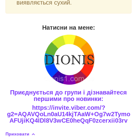
виявляється сухий.
Натисни на мене:
Приєднується до групи і дізнавайтеся
першими про новинки:
https://invite.viber.com/?
g2=AQAVQoLn0aU14kjTAaW+Og7w2Tymo
AFUjiKQ4IDl8V3wCE0heQqF0zcerxii03rv
Приховати