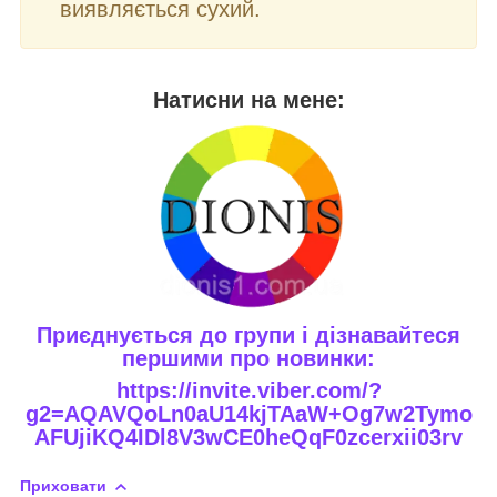
виявляється сухий.
Натисни на мене:
Приєднується до групи і дізнавайтеся
першими про новинки:
https://invite.viber.com/?
g2=AQAVQoLn0aU14kjTAaW+Og7w2Tymo
AFUjiKQ4IDl8V3wCE0heQqF0zcerxii03rv
Приховати