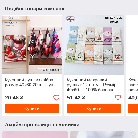
Подібні товари компанії
Кухонний рушник фібра
Кухонний махровий
Кухо
розмір 40х60 20 шт в уп.
рушник 12 шт. уп. Розмір
вафе
40х60 — 100% бавовна
розм
упак
20,48
51,42
40,
₴
₴
Купити
Купити
Акційні пропозиції та новинки