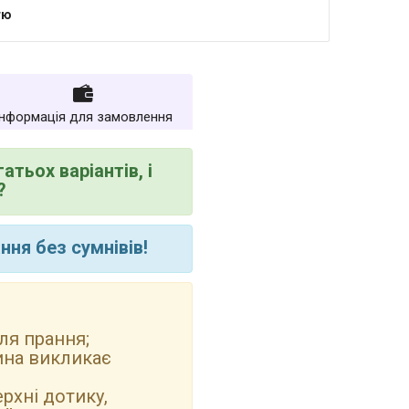
тю
Інформація для замовлення
атьох варіантів, і
?
ня без сумнівів!
ля прання;
нина викликає
рхні дотику,