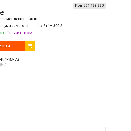
Код:
501-198-990
 ₴
е замовлення — 30 шт.
а сума замовлення на сайті — 300 ₴
ті
Тільки оптом
упити
 404-82-73
енія