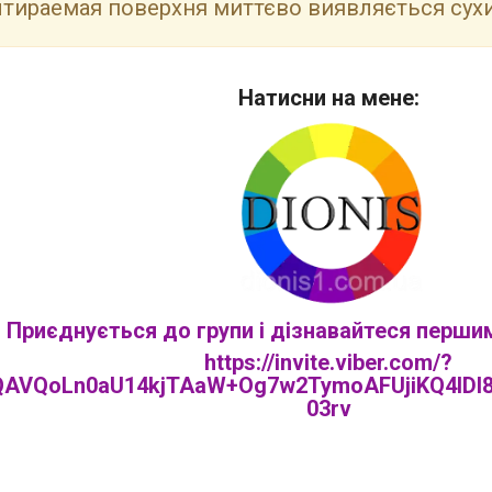
тираемая поверхня миттєво виявляється сухи
Натисни на мене:
Приєднується до групи і дізнавайтеся перши
https://invite.viber.com/?
AVQoLn0aU14kjTAaW+Og7w2TymoAFUjiKQ4IDl8
03rv