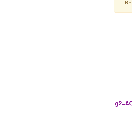
вы
g2=AQ