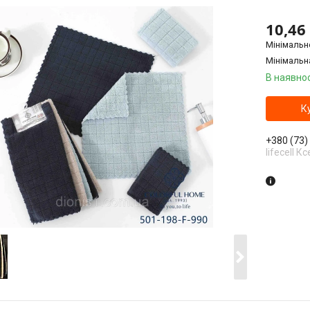
10,46
Мінімальн
Мінімальн
В наявнос
К
+380 (73)
lifecell Кс