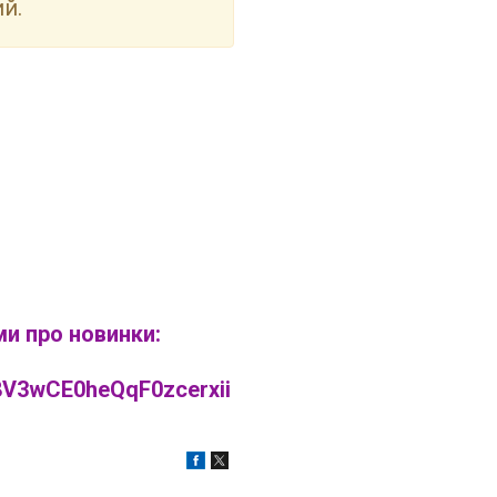
й.
ми про новинки:
V3wCE0heQqF0zcerxii