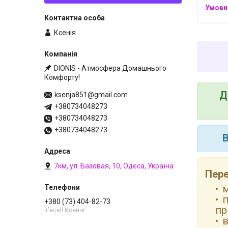
Ксенія
DIONIS - Атмосфера Домашнього
Комфорту!
Д
ksenja851@gmail.com
+380734048273
+380734048273
+380734048273
В
7км, ул. Базовая, 10, Одеса, Україна
Пере
м
п
+380 (73) 404-82-73
пр
lifecell Ксенія
в