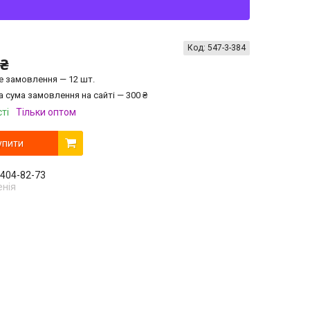
Код:
547-3-384
 ₴
е замовлення — 12 шт.
а сума замовлення на сайті — 300 ₴
ті
Тільки оптом
упити
 404-82-73
енія