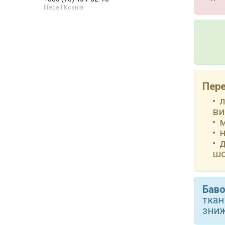
lifecell Ксенія
Пере
л
ви
м
н
д
шо
Бав
ткан
зниж