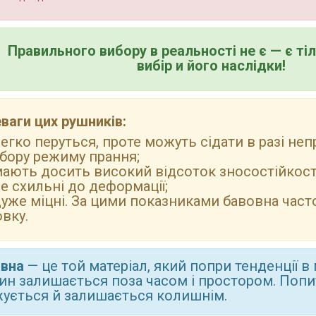
Правильного вибору в реальності не є — є ті
вибір и його наслідки!
ваги цих рушників:
егко перуться, проте можуть сідати в разі не
бору режиму прання;
ають досить високий відсоток зносостійкост
е схильні до деформації;
уже міцні. За цими показниками бавовна част
вку.
овна
— це той матеріал, який попри тенденції в 
ин залишається поза часом і простором. Попи
ується й залишається колишнім.