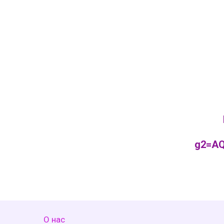
g2=AQ
О нас