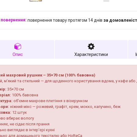
повернення товару протягом 14 днів
за домовленіс
Опис
Характеристики
ий махровий рушник – 35×70 см (100% бавовна)
й, м’який та стильний — для щоденного користування вдома, у кафе або 
ір:
35×70 см
ріал:
100% бавовна
ктура:
об’ємне махрове плетіння з візерунком
ьори:
ніжний мікс — рожевий, графіт, крем, мокко, капучино, беж
ковка:
12 штук
ово вбирає вологу
иняє, не сідає після прання
но виглядає в інтер’єрі кухні
льно для домашнього текстилю або HoReCa