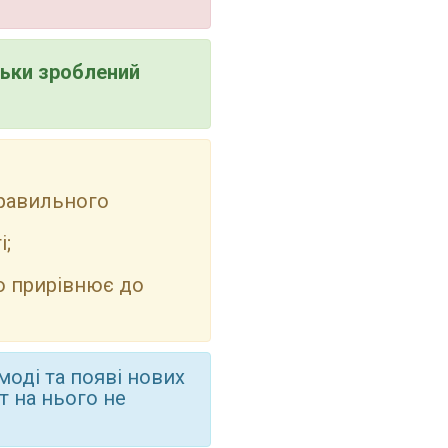
льки зроблений
правильного
і;
о прирівнює до
моді та появі нових
т на нього не