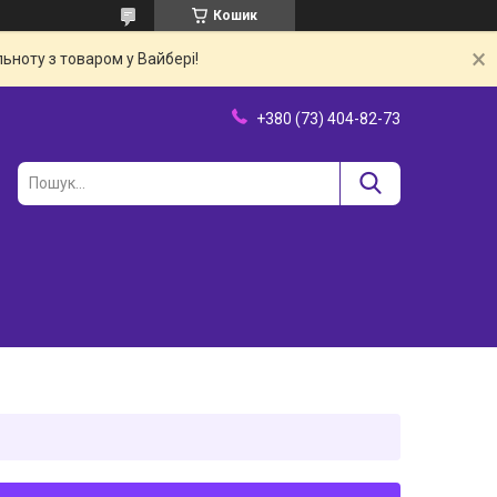
Кошик
ьноту з товаром у Вайбері!
+380 (73) 404-82-73