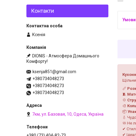
Контакти
Ксенія
DIONIS - Атмосфера Домашнього
Комфорту!
ksenja851@gmail.com
Кухонн
+380734048273
Щільни
+380734048273
📏
Розм
+380734048273
🧵
Мате
💠
Стру
🎨
Кол
📦
Упа
7км, ул. Базовая, 10, Одеса, Україна
💧 Чуд
🧼 Не л
✔ Стиль
✔ Ідеа
+380 (73) 404-82-73