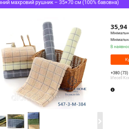
ний махровий рушник – 35×70 см (100% бавовна)
35,94
Мінімальн
Мінімальн
В наявнос
К
+380 (73)
lifecell Кс