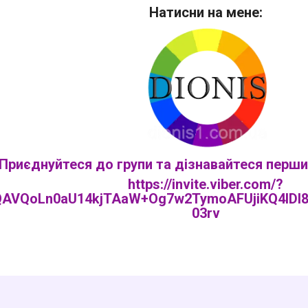
Натисни на мене:
Приєднуйтеся до групи та дізнавайтеся перши
https://invite.viber.com/?
AVQoLn0aU14kjTAaW+Og7w2TymoAFUjiKQ4IDl8
03rv