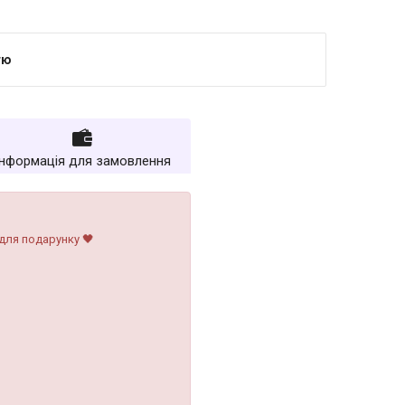
тю
Інформація для замовлення
для подарунку 🖤