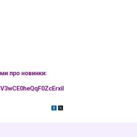
ми про новинки:
V3wCE0heQqF0ZcErxiI